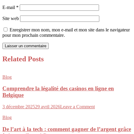
E-mail
*
Site web
Enregistrer mon nom, mon e-mail et mon site dans le navigateur
pour mon prochain commentaire.
Related Posts
Blog
Comprendre la légalité des casinos en ligne en
Belgique
on
3 décembre 2025
29 avril 2026
Leave a Comment
Comprendre
la
Blog
légalité
des
De l’art à la tech : comment gagner de l’argent grâce
casinos