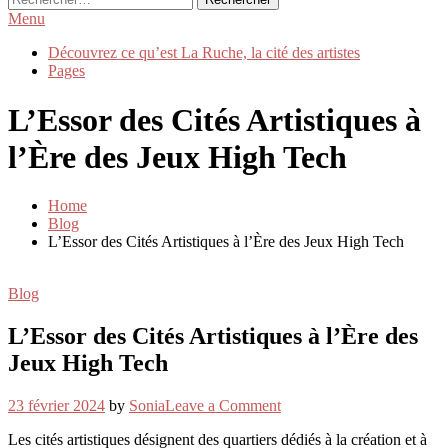
Menu
Découvrez ce qu’est La Ruche, la cité des artistes
Pages
L’Essor des Cités Artistiques à
l’Ère des Jeux High Tech
Home
Blog
L’Essor des Cités Artistiques à l’Ère des Jeux High Tech
Blog
L’Essor des Cités Artistiques à l’Ère des
Jeux High Tech
on
23 février 2024
by
Sonia
Leave a Comment
L’Essor
Les cités artistiques désignent des quartiers dédiés à la création et à
des