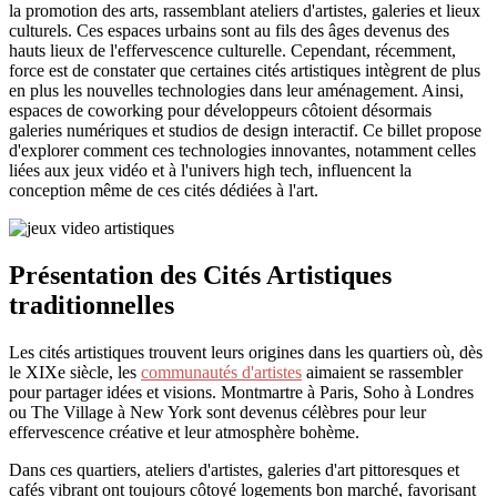
la promotion des arts, rassemblant ateliers d'artistes, galeries et lieux
Cités
culturels. Ces espaces urbains sont au fils des âges devenus des
Artistiques
hauts lieux de l'effervescence culturelle. Cependant, récemment,
à
force est de constater que certaines cités artistiques intègrent de plus
l’Ère
en plus les nouvelles technologies dans leur aménagement. Ainsi,
des
espaces de coworking pour développeurs côtoient désormais
Jeux
galeries numériques et studios de design interactif. Ce billet propose
High
d'explorer comment ces technologies innovantes, notamment celles
Tech
liées aux jeux vidéo et à l'univers high tech, influencent la
conception même de ces cités dédiées à l'art.
Présentation des Cités Artistiques
traditionnelles
Les cités artistiques trouvent leurs origines dans les quartiers où, dès
le XIXe siècle, les
communautés d'artistes
aimaient se rassembler
pour partager idées et visions. Montmartre à Paris, Soho à Londres
ou The Village à New York sont devenus célèbres pour leur
effervescence créative et leur atmosphère bohème.
Dans ces quartiers, ateliers d'artistes, galeries d'art pittoresques et
cafés vibrant ont toujours côtoyé logements bon marché, favorisant