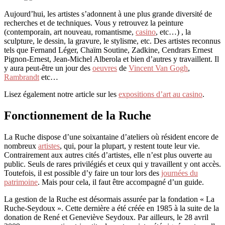
Aujourd’hui, les artistes s’adonnent à une plus grande diversité de
recherches et de techniques. Vous y retrouvez la peinture
(contemporain, art nouveau, romantisme,
casino
, etc…) , la
sculpture, le dessin, la gravure, le stylisme, etc. Des artistes reconnus
tels que Fernand Léger, Chaïm Soutine, Zadkine, Cendrars Ernest
Pignon-Ernest, Jean-Michel Alberola et bien d’autres y travaillent. Il
y aura peut-être un jour des
oeuvres
de
Vincent Van Gogh
,
Rambrandt
etc…
Lisez également notre article sur les
expositions d’art au casino
.
Fonctionnement de la Ruche
La Ruche dispose d’une soixantaine d’ateliers où résident encore de
nombreux
artistes
, qui, pour la plupart, y restent toute leur vie.
Contrairement aux autres cités d’artistes, elle n’est plus ouverte au
public. Seuls de rares privilégiés et ceux qui y travaillent y ont accès.
Toutefois, il est possible d’y faire un tour lors des
journées du
patrimoine
. Mais pour cela, il faut être accompagné d’un guide.
La gestion de la Ruche est désormais assurée par la fondation « La
Ruche-Seydoux ». Cette dernière a été créée en 1985 à la suite de la
donation de René et Geneviève Seydoux. Par ailleurs, le 28 avril