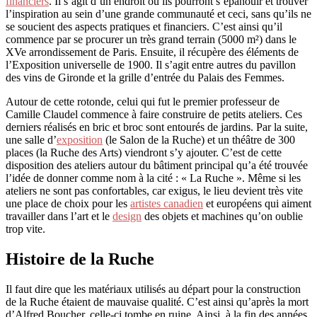
financiers
. Il s’agit d’un endroit où ils pourront s’épanouir et trouver
l’inspiration au sein d’une grande communauté et ceci, sans qu’ils ne
se soucient des aspects pratiques et financiers. C’est ainsi qu’il
commence par se procurer un très grand terrain (5000 m²) dans le
XVe arrondissement de Paris. Ensuite, il récupère des éléments de
l’Exposition universelle de 1900. Il s’agit entre autres du pavillon
des vins de Gironde et la grille d’entrée du Palais des Femmes.
Autour de cette rotonde, celui qui fut le premier professeur de
Camille Claudel commence à faire construire de petits ateliers. Ces
derniers réalisés en bric et broc sont entourés de jardins. Par la suite,
une salle d’
exposition
(le Salon de la Ruche) et un théâtre de 300
places (la Ruche des Arts) viendront s’y ajouter. C’est de cette
disposition des ateliers autour du bâtiment principal qu’a été trouvée
l’idée de donner comme nom à la cité : « La Ruche ». Même si les
ateliers ne sont pas confortables, car exigus, le lieu devient très vite
une place de choix pour les
artistes canadien
et européens qui aiment
travailler dans l’art et le
design
des objets et machines qu’on oublie
trop vite.
Histoire de la Ruche
Il faut dire que les matériaux utilisés au départ pour la construction
de la Ruche étaient de mauvaise qualité. C’est ainsi qu’après la mort
d’Alfred Boucher, celle-ci tombe en ruine. Ainsi, à la fin des années