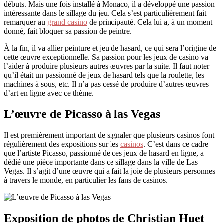
débuts. Mais une fois installé à Monaco, il a développé une passion
intéressante dans le sillage du jeu. Cela s’est particulièrement fait
remarquer au
grand casino
de principauté. Cela lui a, à un moment
donné, fait bloquer sa passion de peintre.
À la fin, il va allier peinture et jeu de hasard, ce qui sera l’origine de
cette œuvre exceptionnelle. Sa passion pour les jeux de casino va
l’aider à produire plusieurs autres œuvres par la suite. Il faut noter
qu’il était un passionné de jeux de hasard tels que la roulette, les
machines à sous, etc. Il n’a pas cessé de produire d’autres œuvres
d’art en ligne avec ce thème.
L’œuvre de Picasso à las Vegas
Il est premièrement important de signaler que plusieurs casinos font
régulièrement des expositions sur les
casinos
. C’est dans ce cadre
que l’artiste Picasso, passionné de ces jeux de hasard en ligne, a
dédié une pièce importante dans ce sillage dans la ville de Las
Vegas. Il s’agit d’une œuvre qui a fait la joie de plusieurs personnes
à travers le monde, en particulier les fans de casinos.
Exposition de photos de Christian Huet