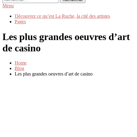
Menu
Découvrez ce qu’est La Ruche, la cité des artistes
Pages
Les plus grandes oeuvres d’art
de casino
Home
Blog
Les plus grandes oeuvres d’art de casino