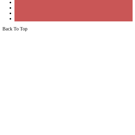
à
mobiles
coup
sûr
?
Back To Top